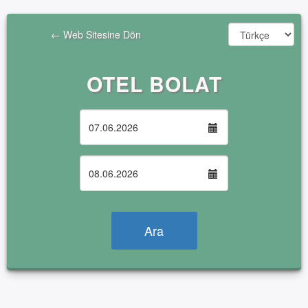
                ← Web Sitesine Dön

OTEL BOLAT
Ara